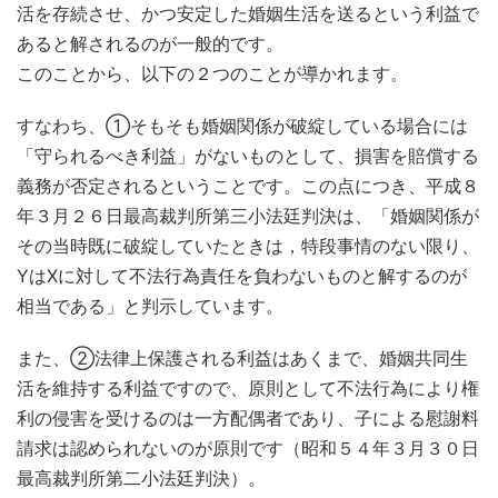
活を存続させ、かつ安定した婚姻生活を送るという利益で
あると解されるのが一般的です。
このことから、以下の２つのことが導かれます。
すなわち、①そもそも婚姻関係が破綻している場合には
「守られるべき利益」がないものとして、損害を賠償する
義務が否定されるということです。この点につき、平成８
年３月２６日最高裁判所第三小法廷判決は、「婚姻関係が
その当時既に破綻していたときは，特段事情のない限り、
YはXに対して不法行為責任を負わないものと解するのが
相当である」と判示しています。
また、②法律上保護される利益はあくまで、婚姻共同生
活を維持する利益ですので、原則として不法行為により権
利の侵害を受けるのは一方配偶者であり、子による慰謝料
請求は認められないのが原則です（昭和５４年３月３０日
最高裁判所第二小法廷判決）。