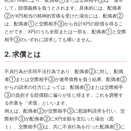
して」賠償義務を負うとされます。具体的には、配偶者
②がX円相当の精神的苦痛を受けた場合には、配偶者②
は、配偶者①と交際相手③から合計X円の賠償を得るこ
とができ、X円のうち全部または一部を、配偶者①と交際
相手③のいずれに請求しても構いません。
2. 求償とは
不貞行為が共同不法行為であり、配偶者②に対し、配偶
者①または交際相手③が連帯債務を負う結果、配偶者②
からの請求の仕方によっては、配偶者①または交際相手
③の負担する賠償額に偏りが生じ得ます。これを調整す
る作業を「求償」といいます。
例えば、配偶者②が交際相手③に慰謝料請求を行い、交
際相手③が配偶者②にX円全額を支払った場合（図
１）、交際相手③は、共に不貞行為を行った配偶者①に