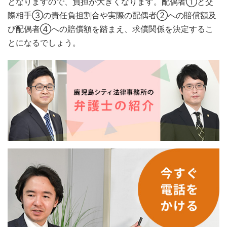
となりますので、負担が大きくなります。配偶者①と交
際相手③の責任負担割合や実際の配偶者②への賠償額及
び配偶者④への賠償額を踏まえ、求償関係を決定するこ
とになるでしょう。