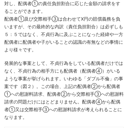
対し、配偶者①の責任負担割合に応じた金額の請求をす
ることができます。
配偶者①及び交際相手③は合わせてX円の賠償義務を負
いますが、その最終的な内訳（責任負担割合）は必ずしも
５：５ではなく、不貞行為に及ぶことになった経緯や一方
配偶者に配偶者や子がいることの認識の有無などの事情に
より様々です。
発展的な事案として、不貞行為をしている配偶者だけでは
なく、不貞行為の相手方にも配偶者（配偶者④）がいる
ような事案が挙げられます。いわゆる「ダブル不倫」の事
案です（図２）。この場合、上記の配偶者②から配偶者
①への慰謝料請求、配偶者②から交際相手③への慰謝料
請求の問題だけにはとどまりません。配偶者④から配偶
者①又は交際相手③への慰謝料請求が考えられることに
なります。