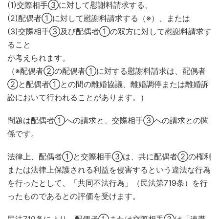
(1)交際相手③に対して慰謝料請求する、
(2)配偶者①に対して慰謝料請求する（※）、または
(3)交際相手③及び配偶者①の双方に対して慰謝料請求す
ること
が考えられます。
（※配偶者②の配偶者①に対する慰謝料請求は、配偶者
②と配偶者①との間の離婚協議、離婚調停または離婚訴
訟において行われることがあります。）
問題は配偶者①への請求と、交際相手③への請求との関
係です。
法律上、配偶者①と交際相手③は、共に配偶者②の権利
または法律上保護される利益を侵害するという違法な行為
を行ったとして、「共同不法行為」（民法第719条）を行
ったものであるとの評価を受けます。
民法719条により、配偶者①または交際相手③は「連帯